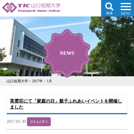
検索
MENU
NEWS
NEWS
山口短期大学
>
2017年
>
1月
英雲荘にて「家庭の日」親子ふれあいイベントを開催し
ました
2017.01.30
コミュニティ