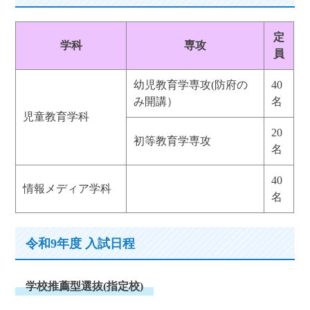
定
学科
専攻
員
幼児教育学専攻(防府の
40
み開講）
名
児童教育学科
20
初等教育学専攻
名
40
情報メディア学科
名
令和9年度 入試日程
学校推薦型選抜(指定校)