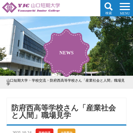
検索
MENU
NEWS
山口短期大学
>
学校交流
>
防府西高等学校さん「産業社会と人間」職場見
学
防府西高等学校さん「産業社会
と人間」職場見学
2025.10.24
学校交流
大学案内