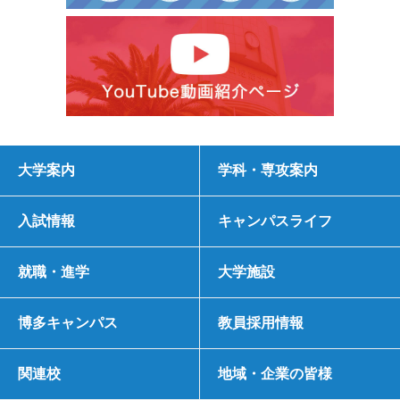
大学案内
学科・専攻案内
入試情報
キャンパスライフ
就職・進学
大学施設
博多キャンパス
教員採用情報
関連校
地域・企業の皆様