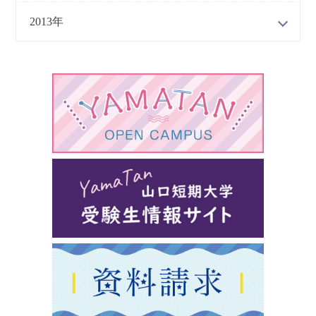
2013年