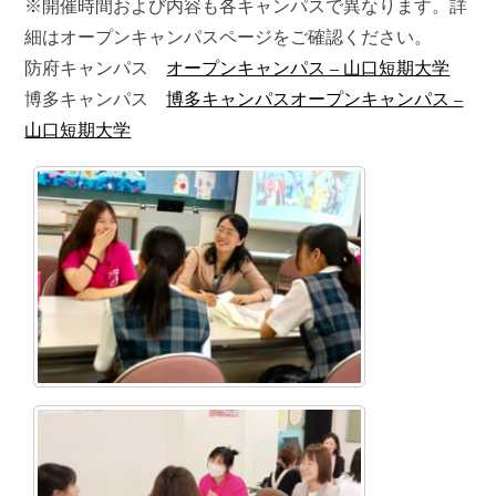
※開催時間および内容も各キャンパスで異なります。詳
細はオープンキャンパスページをご確認ください。
防府キャンパス
オープンキャンパス – 山口短期大学
博多キャンパス
博多キャンパスオープンキャンパス –
山口短期大学