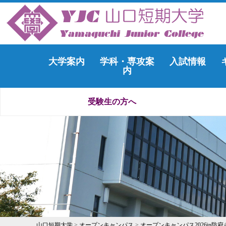
大学案内
学科・専攻案
入試情報
内
受験生の方へ
山口短期大学
>
オープンキャンパス
>
オープンキャンパス2026in防