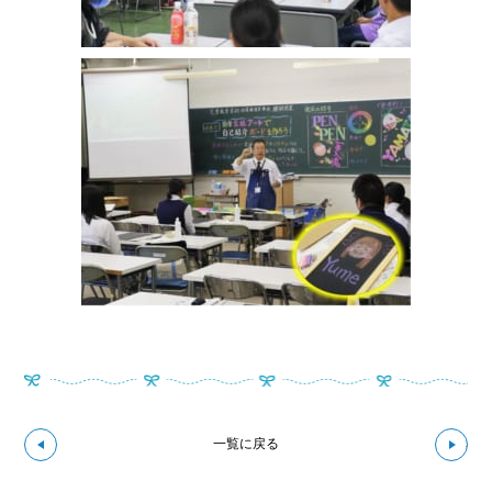
↼前の記事へ
次の
一覧に戻る