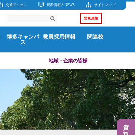
交通アクセス
新着情報＆NEWS
サイトマップ
科
博多キャンパ
教員採用情報
関連校
ス
地域・企業の皆様
資
料