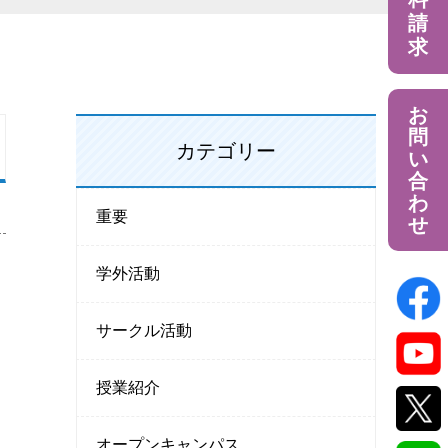
請
求
お
問
カテゴリー
い
合
わ
重要
せ
学外活動
サークル活動
授業紹介
オープンキャンパス