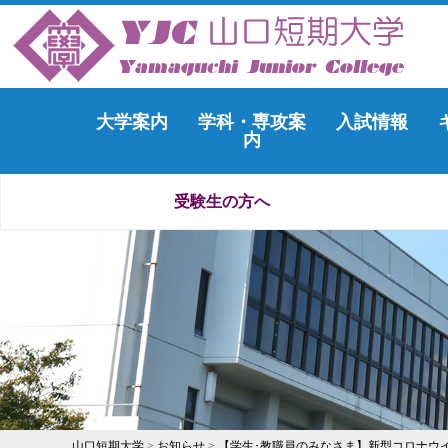
大学案内
学科・専攻案
入試情報
内
受験生の方へ
山口短期大学
>
お知らせ
>
【学生･教職員のみなさま】新型コロナウ