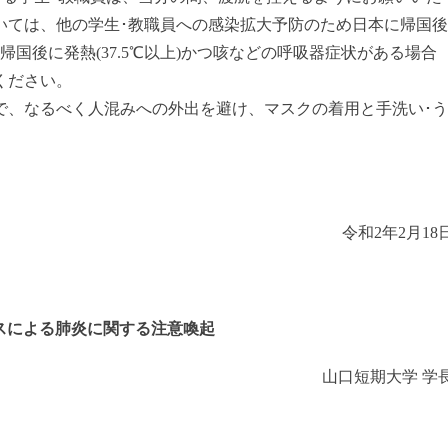
いては、他の学生･教職員への感染拡大予防のため日本に帰国後
国後に発熱(37.5℃以上)かつ咳などの呼吸器症状がある場合
ください。
、なるべく人混みへの外出を避け、マスクの着用と手洗い･う
令和2年2月18
スによる肺炎に関する注意喚起
山口短期大学 学