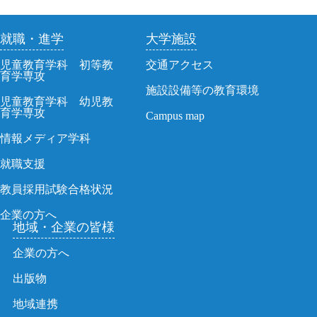
就職・進学
大学施設
児童教育学科 初等教
交通アクセス
育学専攻
施設設備等の教育環境
児童教育学科 幼児教
育学専攻
Campus map
情報メディア学科
就職支援
教員採用試験合格状況
企業の方へ
地域・企業の皆様
企業の方へ
出版物
地域連携