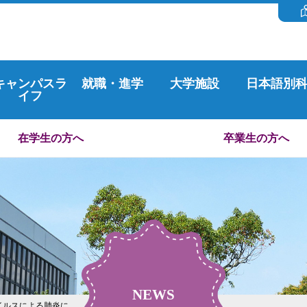
キャンパスラ
就職・進学
大学施設
日本語別
イフ
在学生の方へ
卒業生の方へ
NEWS
イルスによる肺炎に