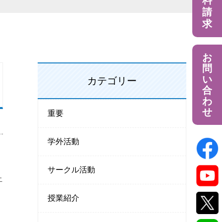
料
請
求
お
問
い
カテゴリー
合
わ
せ
重要
学外活動
サークル活動
止
授業紹介