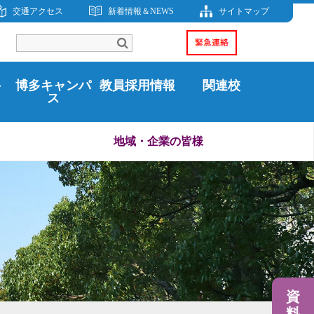
交通アクセス
新着情報＆NEWS
サイトマップ
科
博多キャンパ
教員採用情報
関連校
ス
地域・企業の皆様
資
料