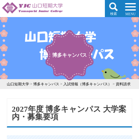
検索
MENU
博多キャンパス
山口短期大学
>
博多キャンパス
>
入試情報（博多キャンパス）
>
資料請求
2027年度 博多キャンパス 大学案
内・募集要項