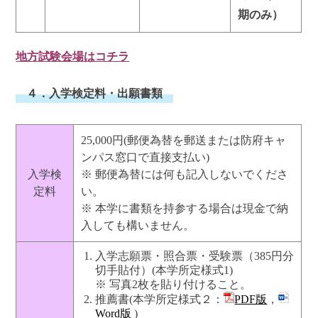
期のみ）
地方試験会場はコチラ
４．入学検定料・出願書類
25,000円(郵便為替を郵送または防府キャ
ンパス窓口で直接支払い)
入学検
※ 郵便為替には何も記入しないでくださ
定料
い。
※ 本学に書類を持参する場合は現金で納
入しても構いません。
入学志願票・照合票・受験票（385円分
切手貼付）(本学所定様式1)
※ 写真2枚を貼り付けること。
推薦書(本学所定様式２：
PDF版
，
Word版
)