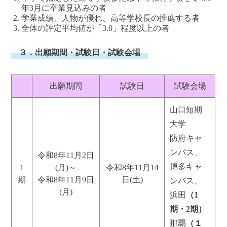
年3月に卒業見込みの者
学業成績、人物が優れ、高等学校長の推薦する者
全体の評定平均値が「3.0」程度以上の者
３．出願期間・試験日・試験会場
出願期間
試験日
試験会場
山口短期
大学
防府キャ
ンパス、
令和8年11月2日
博多キャ
1
(月)～
令和8年11月14
期
令和8年11月9日
日(土)
ンパス、
(月)
浜田
（1
期・2期）
那覇
（１