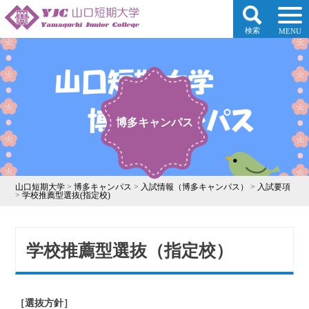
検索
MENU
博多キャンパス
山口短期大学
>
博多キャンパス
>
入試情報（博多キャンパス）
>
入試要項
>
学校推薦型選抜(指定校)
学校推薦型選抜（指定校）
［選抜方針］