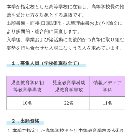
本学が指定校とした高等学校に在籍し、高等学校長の推
薦を受けた方を対象とする選抜です。
出願書類・面接(口頭試問)・志望理由書および小論文に
より多面的・総合的に審査します。
入学後、学業および諸活動に意欲的かつ真摯に取り組む
姿勢を持ち合わせた人材になりうる人を求めています。
１．募集人員（学校推薦型全て）
児童教育学科初
児童教育学科幼
情報メディア
等教育学専攻
児教育学専攻
学科
10名
22名
11名
２．出願資格
本学で指定した高等学校または中等教育学校を令和9