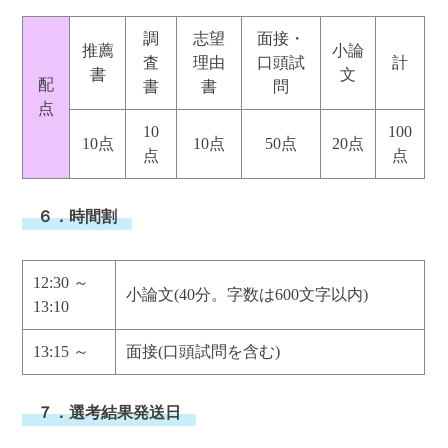
調
志望
面接・
推薦
小論
査
理由
口頭試
計
書
文
配
書
書
問
点
10
100
10点
10点
50点
20点
点
点
６．時間割
12:30 ～
小論文(40分。字数は600文字以内)
13:10
13:15 ～
面接(口頭試問を含む)
７．選考結果発送日