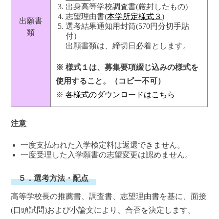
出身高等学校調査書(厳封したもの)
志望理由書(
本学所定様式３
)
出願書
選考結果通知用封筒(570円分切手貼
類
付）
出願書類は、締切日必着とします。
※ 様式１は、募集要項綴じ込みの様式を
使用すること。（コピー不可）
※
各様式のダウンロードはこちら
注意
一度支払われた入学検定料は返還できません。
一度受理した入学願書の志望変更は認めません。
５．選考方法・配点
高等学校長の推薦書、調査書、志望理由書を基に、面接
(口頭試問)および小論文により、合否を決定します。