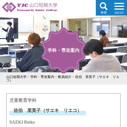
検索
MENU
学科・専攻案内
山口短期大学
>
学科・専攻案内
>
教員紹介
>
佐伯 里英子（サエキ リエ
コ）
児童教育学科
佐伯 里英子（サエキ リエコ）
SAEKI Rieko